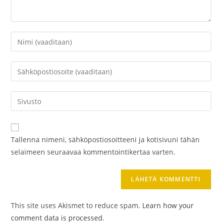
Kirjoita
nimesi
tai
Kirjoita
käyttäjätunnuksesi
sähköpostiosoitteesi
kommentoidaksesi
kommentoidaksesi
Kirjoita
sivustosi
verkko-
osoite/URL
Tallenna nimeni, sähköpostiosoitteeni ja kotisivuni tähän
(valinnainen)
selaimeen seuraavaa kommentointikertaa varten.
This site uses Akismet to reduce spam.
Learn how your
comment data is processed
.