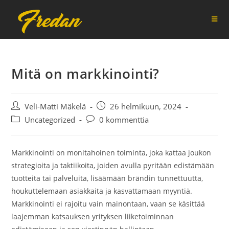
Siirry
suoraan
sisältöön
Mitä on markkinointi?
Artikkelin
Artikkeli
Veli-Matti Mäkelä
26 helmikuun, 2024
kirjoittaja:
julkaistu:
Artikkelin
Artikkelin
Uncategorized
0 kommenttia
kategoria:
kommentit:
Markkinointi on monitahoinen toiminta, joka kattaa joukon
strategioita ja taktiikoita, joiden avulla pyritään edistämään
tuotteita tai palveluita, lisäämään brändin tunnettuutta,
houkuttelemaan asiakkaita ja kasvattamaan myyntiä.
Markkinointi ei rajoitu vain mainontaan, vaan se käsittää
laajemman katsauksen yrityksen liiketoiminnan