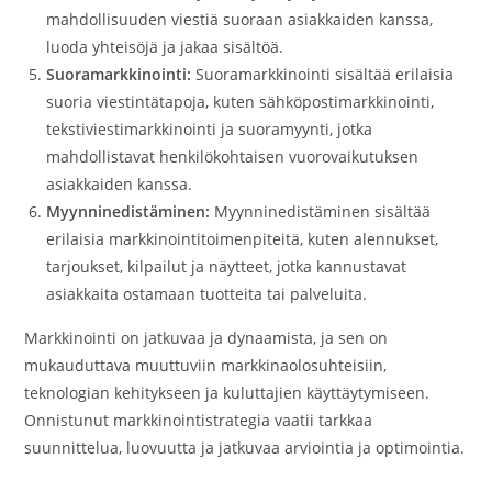
mahdollisuuden viestiä suoraan asiakkaiden kanssa,
luoda yhteisöjä ja jakaa sisältöä.
Suoramarkkinointi:
Suoramarkkinointi sisältää erilaisia
suoria viestintätapoja, kuten sähköpostimarkkinointi,
tekstiviestimarkkinointi ja suoramyynti, jotka
mahdollistavat henkilökohtaisen vuorovaikutuksen
asiakkaiden kanssa.
Myynninedistäminen:
Myynninedistäminen sisältää
erilaisia markkinointitoimenpiteitä, kuten alennukset,
tarjoukset, kilpailut ja näytteet, jotka kannustavat
asiakkaita ostamaan tuotteita tai palveluita.
Markkinointi on jatkuvaa ja dynaamista, ja sen on
mukauduttava muuttuviin markkinaolosuhteisiin,
teknologian kehitykseen ja kuluttajien käyttäytymiseen.
Onnistunut markkinointistrategia vaatii tarkkaa
suunnittelua, luovuutta ja jatkuvaa arviointia ja optimointia.