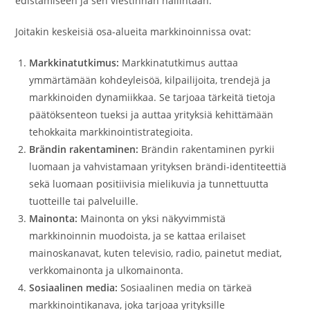
edistämiseen ja sen viestinnän hallintaan.
Joitakin keskeisiä osa-alueita markkinoinnissa ovat:
Markkinatutkimus:
Markkinatutkimus auttaa
ymmärtämään kohdeyleisöä, kilpailijoita, trendejä ja
markkinoiden dynamiikkaa. Se tarjoaa tärkeitä tietoja
päätöksenteon tueksi ja auttaa yrityksiä kehittämään
tehokkaita markkinointistrategioita.
Brändin rakentaminen:
Brändin rakentaminen pyrkii
luomaan ja vahvistamaan yrityksen brändi-identiteettiä
sekä luomaan positiivisia mielikuvia ja tunnettuutta
tuotteille tai palveluille.
Mainonta:
Mainonta on yksi näkyvimmistä
markkinoinnin muodoista, ja se kattaa erilaiset
mainoskanavat, kuten televisio, radio, painetut mediat,
verkkomainonta ja ulkomainonta.
Sosiaalinen media:
Sosiaalinen media on tärkeä
markkinointikanava, joka tarjoaa yrityksille