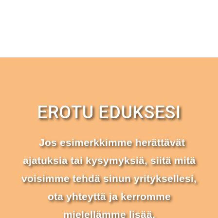
EROTU EDUKSESI
Jos esimerkkimme herättävät
ajatuksia tai kysymyksiä, siitä mitä
voisimme tehdä sinun yrityksellesi,
ota yhteyttä ja kerromme
mielellämme lisää.