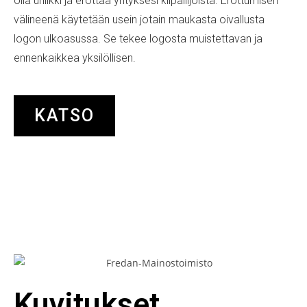
olla uniikki ja erottaa yrityksesi kilpailijoista. Erottumisen
välineenä käytetään usein jotain maukasta oivallusta
logon ulkoasussa. Se tekee logosta muistettavan ja
ennenkaikkea yksilöllisen.
KATSO
Kuvitukset