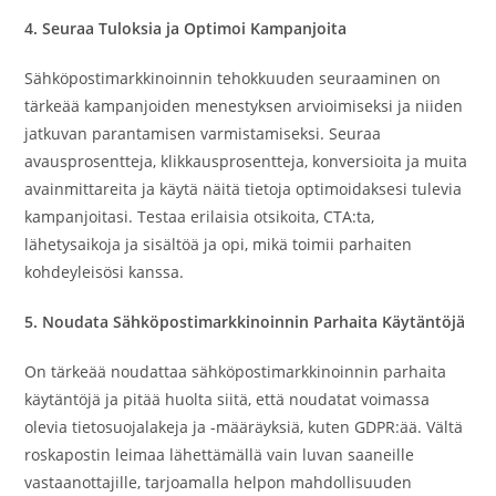
4. Seuraa Tuloksia ja Optimoi Kampanjoita
Sähköpostimarkkinoinnin tehokkuuden seuraaminen on
tärkeää kampanjoiden menestyksen arvioimiseksi ja niiden
jatkuvan parantamisen varmistamiseksi. Seuraa
avausprosentteja, klikkausprosentteja, konversioita ja muita
avainmittareita ja käytä näitä tietoja optimoidaksesi tulevia
kampanjoitasi. Testaa erilaisia otsikoita, CTA:ta,
lähetysaikoja ja sisältöä ja opi, mikä toimii parhaiten
kohdeyleisösi kanssa.
5. Noudata Sähköpostimarkkinoinnin Parhaita Käytäntöjä
On tärkeää noudattaa sähköpostimarkkinoinnin parhaita
käytäntöjä ja pitää huolta siitä, että noudatat voimassa
olevia tietosuojalakeja ja -määräyksiä, kuten GDPR:ää. Vältä
roskapostin leimaa lähettämällä vain luvan saaneille
vastaanottajille, tarjoamalla helpon mahdollisuuden