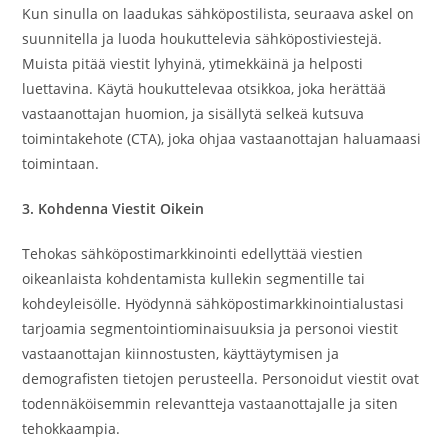
Kun sinulla on laadukas sähköpostilista, seuraava askel on
suunnitella ja luoda houkuttelevia sähköpostiviestejä.
Muista pitää viestit lyhyinä, ytimekkäinä ja helposti
luettavina. Käytä houkuttelevaa otsikkoa, joka herättää
vastaanottajan huomion, ja sisällytä selkeä kutsuva
toimintakehote (CTA), joka ohjaa vastaanottajan haluamaasi
toimintaan.
3. Kohdenna Viestit Oikein
Tehokas sähköpostimarkkinointi edellyttää viestien
oikeanlaista kohdentamista kullekin segmentille tai
kohdeyleisölle. Hyödynnä sähköpostimarkkinointialustasi
tarjoamia segmentointiominaisuuksia ja personoi viestit
vastaanottajan kiinnostusten, käyttäytymisen ja
demografisten tietojen perusteella. Personoidut viestit ovat
todennäköisemmin relevantteja vastaanottajalle ja siten
tehokkaampia.