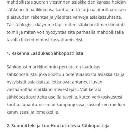
mahdollistaa suoran viestinnän asiakkaiden kanssa heidän
sähköpostilaatikkojensa kautta, mikä tarjoaa ainutlaatuisen
tilaisuuden rakentaa ja ylläpitää vahvoja asiakassuhteita.
Tässä blogissa käymme läpi, miten sähköpostimarkkinointi
toimii ja miten voit hyödyntää sitä parhaalla mahdollisella
tavalla liiketoimintasi kasvattamiseksi.
1. Rakenna Laadukas Sähköpostilista
Sähköpostimarkkinoinnin perusta on laadukas
sähköpostilista, joka koostuu potentiaalisista asiakkaista ja
nykyisistä asiakkaista, jotka ovat antaneet luvan
vastaanottaa markkinointiviestejäsi. Voit kerätä
sähköpostiosoitteita useilla tavoilla, kuten verkkosivustosi
kautta, tapahtumissa tai kampanjoissa, sosiaalisen median
kanavissasi ja lomakkeilla.
2. Suunnittele ja Luo Houkuttelevia Sähköposteja