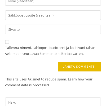
nimesi
tai
Kirjoita
käyttäjätunnuksesi
sähköpostiosoitteesi
kommentoidaksesi
kommentoidaksesi
Kirjoita
sivustosi
verkko-
osoite/URL
Tallenna nimeni, sähköpostiosoitteeni ja kotisivuni tähän
(valinnainen)
selaimeen seuraavaa kommentointikertaa varten.
This site uses Akismet to reduce spam.
Learn how your
comment data is processed
.
Search