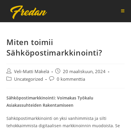
Siirry
suoraan
sisältöön
Miten toimii
Sähköpostimarkkinointi?
Artikkelin
Artikkeli
Veli-Matti Mäkelä
20 maaliskuun, 2024
kirjoittaja:
julkaistu:
Artikkelin
Artikkelin
Uncategorized
0 kommenttia
kategoria:
kommentit:
Sähköpostimarkkinointi: Voimakas Työkalu
Asiakassuhteiden Rakentamiseen
Sähköpostimarkkinointi on yksi vanhimmista ja silti
tehokkaimmista digitaalisen markkinoinnin muodoista. Se