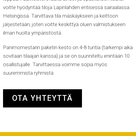
voitte hyödyntää tiloja Lapinlahden entisessä sairaalassa
Helsingissä. Tarvittava tila mäskäykseen ja keittoon
järjestetään, joten voitte keskittyä oluen valmistukseen
ilman huolta ympäristöstä.
Panimomestarin paketin kesto on 4-8 tuntia (tarkempi aika
sovitaan tilaajan kanssa) ja se on suunniteltu enintään 10
osallistujalle. Tarvittaessa voimme sopia myös
suuremmista ryhmistä
OTA YHTEYTTÄ