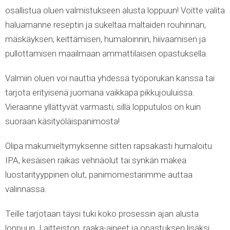
osallistua oluen valmistukseen alusta loppuun! Voitte valita
haluamanne reseptin ja sukeltaa maltaiden rouhinnan,
mäskäyksen, keittämisen, humaloinnin, hiivaamisen ja
pullottamisen maailmaan ammattilaisen opastuksella.
Valmiin oluen voi nauttia yhdessä työporukan kanssa tai
tarjota erityisenä juomana vaikkapa pikkujouluissa.
Vieraanne yllättyvät varmasti, sillä lopputulos on kuin
suoraan käsityöläispanimosta!
Olipa makumieltymyksenne sitten rapsakasti humaloitu
IPA, kesäisen raikas vehnäolut tai synkän makea
luostarityyppinen olut, panimomestarimme auttaa
valinnassa.
Teille tarjotaan täysi tuki koko prosessin ajan alusta
loppuun. Laitteiston, raaka-aineet ja opastuksen lisäksi